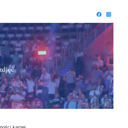
zdjęć
ności karnej.