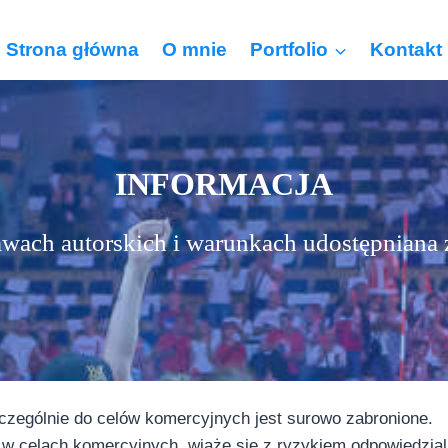
Strona główna
O mnie
Portfolio
Kontakt
INFORMACJA
awach autorskich i warunkach udostępniana 
zególnie do celów komercyjnych jest surowo zabronione.
 w celach komercyjnych, wiąże się z ryzykiem odpowiedzial