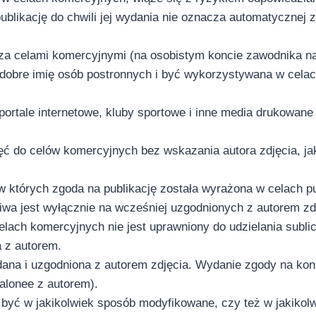
blikację do chwili jej wydania nie oznacza automatycznej z
za celami komercyjnymi (na osobistym koncie zawodnika na
obre imię osób postronnych i być wykorzystywana w celach
 portale internetowe, kluby sportowe i inne media drukowa
ęć do celów komercyjnych bez wskazania autora zdjęcia, j
których zgoda na publikację została wyrażona w celach pub
iwa jest wyłącznie na wcześniej uzgodnionych z autorem zd
elach komercyjnych nie jest uprawniony do udzielania subli
a z autorem.
na i uzgodniona z autorem zdjęcia. Wydanie zgody na konkr
stalonee z autorem).
być w jakikolwiek sposób modyfikowane, czy też w jakikolw